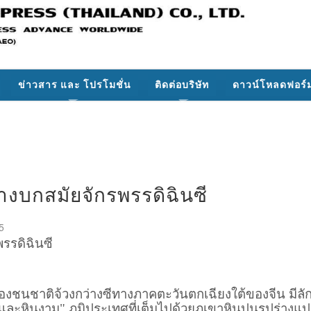
ข่าวสาร และ โปรโมชั่น
ติดต่อบริษัท
ดาวน์โหลดฟอร์
างบกสมัยจักรพรรดิฉินซี
5
รรดิฉินซี
นเองชนชาติจ้วงกว่างซีทางภาคตะวันตกเฉียงใต้ของจีน มีลั
 และหินงาม" ภูมิประเทศที่เต็มไปด้วยภูเขาหินปูนรูปร่า