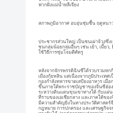
ฟากฝั่งแม่น้ำหลีเจียง
สภาพภูมิอากาศ อบอุ่นชุ่มชื้น ฤดูหนา
ประชากรส่วนใหญ่ เป็นชนเผ่าจ้วงซึ่งเป็
ชนกลุ่มน้อยกลุ่มอื่นๆ เช่น เย้า, เมี้
ใช้วิธีการซุ่มโจมตีศัตรู
หลังจากจักรพรรดิฉินซีได้รวบรวมหกก๊
เมืองกุ้ยหลิน แต่เนื่องจากภูมิประเ
กองกำลังทหารขาดเสบียงอาหาร เมื่อกรำ
ขึ้นภายใต้พระราชบัญชาของจิ๋นซีฮ่อง
ระหว่างดินแดนขุนเขาทางใต้ กับแผ่นด
ที่ราบของเอเชียกลาง และภาคใต้ของจี
มีความสำคัญยิ่งในทางประวัติศาสตร์จีน
กฎหมาย การปกครอง และเศรษฐกิจจนรุ่ง