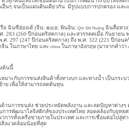
ทั่วทุกหนแห่งให้เชื่อมต่อกัน เป็นการพัฒนาระบบโลจิสติก
อื่นๆ จนเป็นแผ่นดินเดียวกัน มีรูปแบบการปกครอง และเศร
ือ ฉินซีฮ่องเต้ (จีน:
พินอิน:
ฉินสื่อหวง
秦始皇
;
Qín Sh
ǐ
Huáng
พ.ศ. 283 (260 ปีก่อนคริสตกาล) และสวรรคตเมื่อ กันยายน 
่ พ.ศ. 297 (247 ปีก่อนคริสตกาล) ถึง พ.ศ. 322 (221 ปีก
ว่าจีน ในภาษาไทย และ
ในภาษาอังกฤษ (มาจากคำว่า
china
งต้นนี้
ห้เหมาะกับการขนส่งสินค้าทั้งทางบก และทางน้ำ เป็นกร
ย้าย
เพื่อให้สามารถลดต้นทุน
ุนด้านการขนส่ง ช่วยประหยัดพลังงาน และลดปัญหาต่าง
งกับการพัฒนาโลจิสติกส์ของประเทศไทย สอดคล้องกับยุทธ
ณาการทั้งเครือข่ายภายในประเทศ และการเชื่อมต่อไปสู่ต
ิ่งแวดล้อมน้อยที่สุด