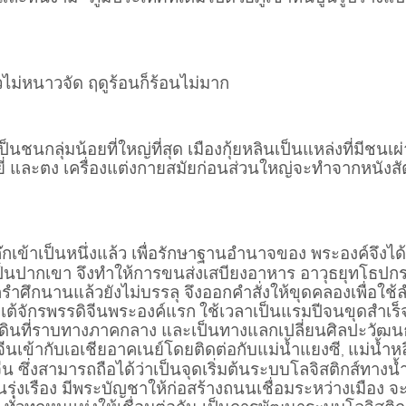
วไม่หนาวจัด ฤดูร้อนก็ร้อนไม่มาก
นชนกลุ่มน้อยที่ใหญ่ที่สุด เมืองกุ้ยหลินเป็นแหล่งที่มีชนเผ
ยว, ยี่ และตง เครื่องแต่งกายสมัยก่อนส่วนใหญ่จะทำจากหนังสัต
กเข้าเป็นหนึ่งแล้ว เพื่อรักษาฐานอำนาจของ พระองค์จึง
ทศเป็นปากเขา จึงทำให้การขนส่งเสบียงอาหาร อาวุธยุทโธ
ศึกนานแล้วยังไม่บรรลุ จึงออกคำสั่งให้ขุดคลองเพื่อใช้ล
เต้จักรพรรดิจีนพระองค์แรก
ใช้เวลาเป็นแรมปีจนขุดสำเร็จ 
ินที่ราบทางภาคกลาง และเป็นทางแลกเปลี่ยนศิลปะวัฒนธรรม
นเข้ากับเอเชียอาคเนย์โดยติดต่อกับแม่น้ำแยงซี
แม่น้ำหล
,
 ซึ่งสามารถถือได้ว่าเป็นจุดเริ่มต้นระบบโลจิสติกส์ทางน้
เรือง มีพระบัญชาให้ก่อสร้างถนนเชื่อมระหว่างเมือง จะต