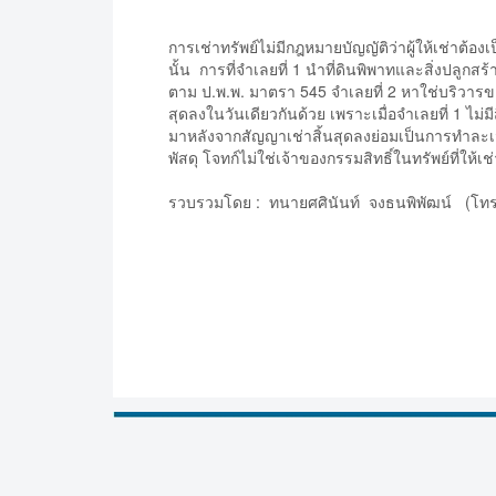
การเช่าทรัพย์ไม่มีกฎหมายบัญญัติว่าผู้ให้เช่าต้อง
นั้น การที่จำเลยที่ 1 นำที่ดินพิพาทและสิ่งปลูกสร
ตาม ป.พ.พ. มาตรา 545 จำเลยที่ 2 หาใช่บริวารของ
สุดลงในวันเดียวกันด้วย เพราะเมื่อจำเลยที่ 1 ไม่มี
มาหลังจากสัญญาเช่าสิ้นสุดลงย่อมเป็นการทำละเมิด
พัสดุ โจทก์ไม่ใช่เจ้าของกรรมสิทธิ์ในทรัพย์ที่ให้เ
รวบรวมโดย : ทนายศศินันท์ จงธนพิพัฒน์ (โทร