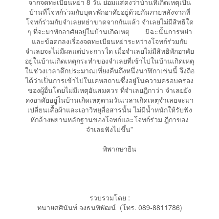
จากจดทะเบียนหย่า 8 วัน ย่อมแสดงว่าบ้านที่เกิดเหตุเป็น
บ้านที่โจทก์ร่วมกับบุตรพักอาศัยอยู่ด้วยกันภายหลังจากที่
โจทก์ร่วมกับจำเลยหย่าขาดจากกันแล้ว จำเลยไม่มีสิทธิใด
ๆ ที่จะมาพักอาศัยอยู่ในบ้านเกิดเหตุ มิฉะนั้นการหย่า
และข้อตกลงเรื่องจดทะเบียนหย่าระหว่างโจทก์ร่วมกับ
จำเลยจะไม่มีผลแต่ประการใด เมื่อจำเลยไม่มีสิทธิพักอาศัย
อยู่ในบ้านเกิดเหตุกระทำของจำเลยที่เข้าไปในบ้านเกิดเหตุ
ในช่วงเวลาดึกประมาณเที่ยงคืนถึงหนึ่งนาฬิกาเช่นนี้ จึงถือ
ได้ว่าเป็นการเข้าไปในเคหสถานซึ่งอยู่ในความครอบครอง
ของผู้อื่นโดยไม่มีเหตุอันสมควร ที่จำเลยฎีกาว่า จำเลยยัง
คงอาศัยอยู่ในบ้านเกิดเหตุตามวันเวลาเกิดเหตุจำเลยจะมา
เปลี่ยนเสื้อผ้าและเอาวิทยุสื่อสารนั้น ไม่มีน้ำหนักให้รับฟัง
หักล้างพยานหลักฐานของโจทก์และโจทก์ร่วม ฎีกาของ
จำเลยฟังไม่ขึ้น”
พิพากษายืน
รวบรวมโดย :
ทนายศศินันท์ จงธนพิพัฒน์ (โทร. 089-8811786)